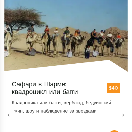
 Шарме:
$40
кл или багги
Сафари с
Марса-А
ли багги, верблюд, бедуинский
наблюдение за звездами.
Russian SubT
квадроцикл, 
звезды.