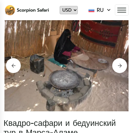
RU
Квадро-сафари и бедуинский
тур в Марса-Аламе